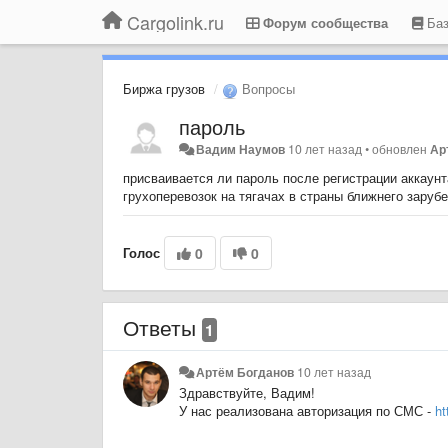
Cargolink.ru
Форум сообщества
Баз
Биржа грузов
Вопросы
пароль
Вадим Наумов
10 лет назад
•
обновлен
Ар
присваивается ли пароль после регистрации аккау
грухоперевозок на тягачах в страны ближнего зару
Голос
0
0
Ответы
1
Артём Богданов
10 лет назад
Здравствуйте, Вадим!
У нас реализована авторизация по СМС -
ht