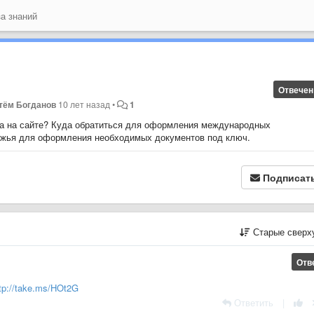
а знаний
Отвечен
тём Богданов
10 лет назад
•
1
нта на сайте? Куда обратиться для оформления международных
бежья для оформления необходимых документов под ключ.
Подписат
Старые сверх
Отв
tp://take.ms/HOt2G
Ответить
|