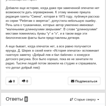
Добавлю еще историю, когда даже при замеченной опечатке нет
возможности дать опровержение. К этому мнению пришла
редакция газеты "Смена", которая в 1973 году, публикуя рассказ
из серии "Ребятам о зверятах", допустила небольшую ошибку.
Речь шла о тушканчиках, которых автор умиленно именовал
"маленькими длинноухими зверьками". В слове "длинноухими"
местами поменялись буквы "у" и "х", и в таком виде эти
биологические факты были представлены детворе.
А еще бывает, когда опечаток нет, а все равно получается
ерунда. Д. Шерих в своей книге «История опечаток» вспоминает
газетную заметку «Добрый лев и бал бабочек» о конкурсе
детского рисунка. Все было хорошо, пока ее не зачитали по
радио. Тысячи людей потом звонили на студию и спрашивали,
что делал добрый лев))
0
0
Подписаться
Ответы
0
Старые сверху