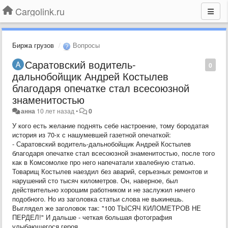
Cargolink.ru
Биржа грузов
Вопросы
Саратовский водитель-
0
дальнобойщик Андрей Костылев
благодаря опечатке стал всесоюзной
знаменитостью
анна
10 лет назад
•
0
У кого есть желание поднять себе настроение, тому бородатая
история из 70-х с нашумевшей газетной опечаткой:
- Саратовский водитель-дальнобойщик Андрей Костылев
благодаря опечатке стал всесоюзной знаменитостью, после того
как в Комсомолке про него напечатали хвалебную статью.
Товарищ Костылев наездил без аварий, серьезных ремонтов и
нарушений сто тысяч километров. Он, наверное, был
действительно хорошим работником и не заслужил ничего
подобного. Но из заголовка статьи слова не выкинешь.
Выглядел же заголовок так: "100 ТЫСЯЧ КИЛОМЕТРОВ НЕ
ПЕРДЕЛ!" И дальше - четкая большая фотография
улыбающегося героя.